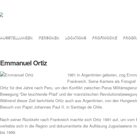
AUSSTELLUNGEN
PERSONEN
LOCATIONS
PROFIWOCHE
PROGR
Emmanuel Ortiz
1961 in Argentinien geboren, zog Emm
Frankreich. Seine Karriere als Fotograf
Ortiz für drei Jahre nach Peru, um den Konflikt zwischen Perus Militärregieru
Bewegung “Der leuchtende Pfad” und der marxistischen Revolutionsbewegu
Während dieser Zeit berichtete Ortiz auch aus Argentinien, von den Hungerst
Besuch von Papst Johannes Paul II. in Santiago de Chile.
Nach seiner Rückkehr nach Frankreich machte sich Ortiz 1991 auf, um vom Kr
verliebte sich in die Region und dokumentierte die Auflösung Jugoslawiens 
bis 1999.