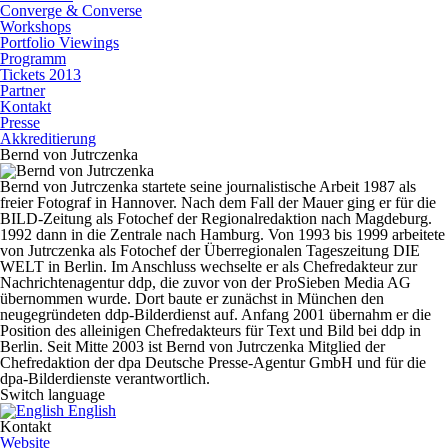
Converge & Converse
Workshops
Portfolio Viewings
Programm
Tickets 2013
Partner
Kontakt
Presse
Akkreditierung
Bernd von Jutrczenka
Bernd von Jutrczenka startete seine journalistische Arbeit 1987 als
freier Fotograf in Hannover. Nach dem Fall der Mauer ging er für die
BILD-Zeitung als Fotochef der Regionalredaktion nach Magdeburg.
1992 dann in die Zentrale nach Hamburg. Von 1993 bis 1999 arbeitete
von Jutrczenka als Fotochef der Überregionalen Tageszeitung DIE
WELT in Berlin. Im Anschluss wechselte er als Chefredakteur zur
Nachrichtenagentur ddp, die zuvor von der ProSieben Media AG
übernommen wurde. Dort baute er zunächst in München den
neugegründeten ddp-Bilderdienst auf. Anfang 2001 übernahm er die
Position des alleinigen Chefredakteurs für Text und Bild bei ddp in
Berlin. Seit Mitte 2003 ist Bernd von Jutrczenka Mitglied der
Chefredaktion der dpa Deutsche Presse-Agentur GmbH und für die
dpa-Bilderdienste verantwortlich.
Switch language
English
Kontakt
Website