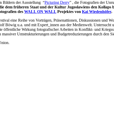
on Bildern der Ausstellung “
Picturing Derry
” , die Fotografien der Unr
 die dem früheren Staat und der Kultur Jug
oslawiens den Kollaps
tografien
des
WALL ON WALL
Pro
jektes von
Kai Wiedenhöfer
.
estival eine Reihe von Vorträgen, Präsenattionen, Diskussionen und W
olf Böwig u.a. und mit Expert_innen aus der Medienwelt. Untersucht 
öffentliche Wirkung fotografischer Arbeiten in Konflikt- und Kriegssi
ten massiver Umstrukturierungen und Budgetreduzierungen durch den S
Union.