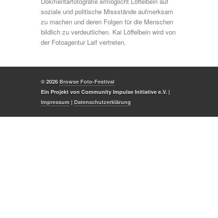
Dokmentarfotografie ermöglicht Löffelbein auf
soziale und politische Missstände aufmerksam
zu machen und deren Folgen für die Menschen
bildlich zu verdeutlichen. Kai Löffelbein wird von
der Fotoagentur Laif vertreten.
© 2026
Browse Foto-Festival
Ein Projekt von Community Impulse Initiative e.V. |
Impressum
|
Datenschutzerklärung