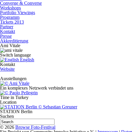
Converge & Converse
Workshops
Portfolio Viewings
Programm
Tickets 2013
Partner
Kontakt
Presse
Akkreditierung
Ami Vitale
Switch language
English
Kontakt
Website
Ausstellungen
Ein komplexes Netzwerk verbindet uns
Time in Turkey
Location
STATION Berlin
Suchen
© 2026
Browse Foto-Festival
Ein Projekt von Community Impulse Initiative e.V. |
Impressum
|
Daten